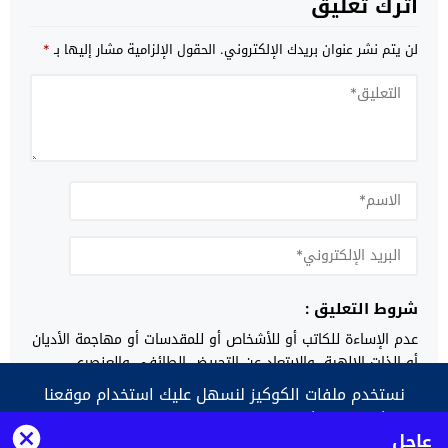
اترك تعليق
لن يتم نشر عنوان بريدك الإلكتروني.
الحقول الإلزامية مشار إليها بـ
*
شروط التعليق :
عدم الإساءة للكاتب أو للأشخاص أو للمقدسات أو مهاجمة الأديان
أو الذات الالهية. والابتعاد عن التحريض الطائفي والعنصري
والشتائم.
نستخدم ملفات الكوكيز لنسهل عليك استخدام موقعنا
الإلكتروني ونكيف المحتوى والإعلانات وفقا لمتطلباتك
أعلمني بمتابعة التعليقات بواسطة البريد الإلكتروني.
عاجل
واحتياجاتك الخاصة، لتوفير ميزات وسائل التواصل الاجتماعية
أعلمني بالمواضيع الجديدة بواسطة البريد الإلكتروني.